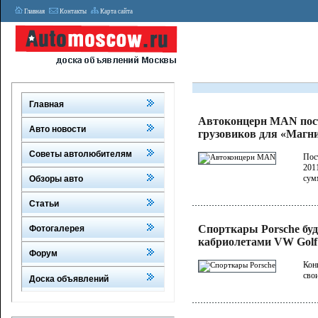
Главная
Контакты
Карта сайта
Главная
Автоконцерн MAN пост
Авто новости
грузовиков для «Магн
Советы автолюбителям
Пос
201
сум
Обзоры авто
Статьи
Спорткары Porsche буд
Фотогалерея
кабриолетами VW Golf
Форум
Кон
сво
Доска объявлений