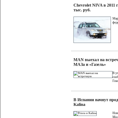
Chevrolet NIVA в 2011 
тыс. руб.
Мар
фед
MAN выехал на встреч
МАЗа и «Газель»
В у
соо
Гом
В Испании начнут прод
Kalina
Нов
Моде