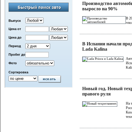
Производство автомоби
выросло на 90%
В 2
Выпуск
«по
Цена от
Цена до
В Испании начали прод
Период
Lada Kalina
Пробег до
Авт
Исп
Фото
Kali
Сортировка
Новый год. Новый тех
правого руля
На 
Рос
Каз
тех