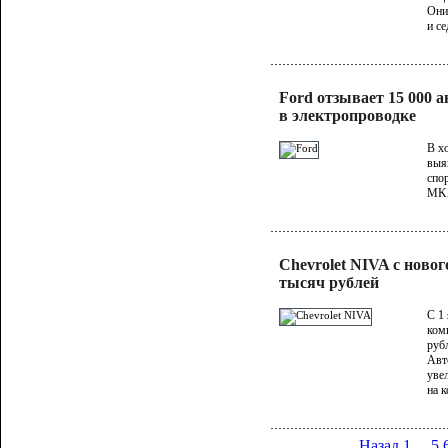
Они
и се
Ford отзывает 15 000 
в электропроводке
В х
выя
спо
MK
Chevrolet NIVA с новог
тысяч рублей
С 1
ком
руб
Авт
уве
на 
Назад
1
...
5