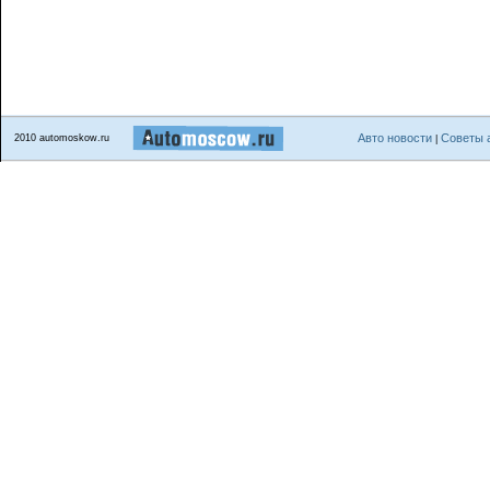
Авто новости
Советы 
2010 automoskow.ru
|