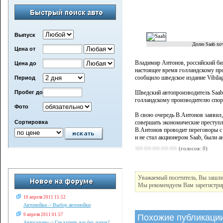
Выпуск
Долю Saab хоч
Цена от
Владимир Антонов, российский би
Цена до
настоящее время голландскому пр
сообщило шведское издание Vibilag
Период
Пробег до
Шведский автопроизводитель Saab
голландскому производителю спорт
Фото
В свою очередь В.Антонов заявил, 
Сортировка
совершать экономические преступл
В.Антонов проводит переговоры с 
и не стал акционером Saab, были 
(голосов: 0)
Уважаемый посетитель, Вы зашли 
Мы рекомендуем Вам зарегистрир
10 апреля 2011 15:52
Автомойки
Выбор автомойки
->
9 апреля 2011 01:57
Похожие публикаци
Автосалоны
Где купить ваз без допов?
->