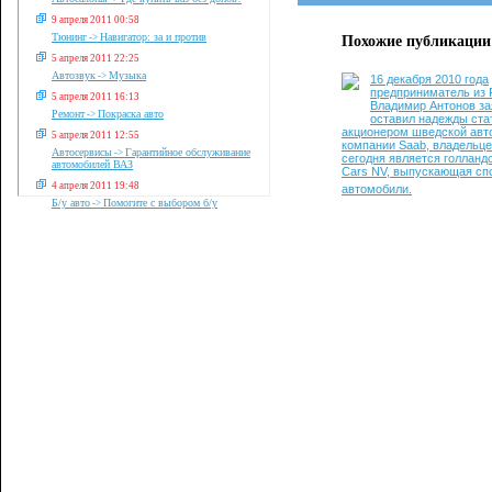
9 апреля 2011 00:58
Тюнинг
Навигатор: за и против
->
Похожие публикации
5 апреля 2011 22:25
Автозвук
Музыка
->
16 декабря 2010 года
предприниматель из 
5 апреля 2011 16:13
Владимир Антонов зая
Ремонт
Покраска авто
->
оставил надежды стат
акционером шведской авт
5 апреля 2011 12:55
компании Saab, владельце
Автосервисы
Гарантийное обслуживание
->
сегодня является голланд
автомобилей ВАЗ
Cars NV, выпускающая сп
4 апреля 2011 19:48
автомобили.
Б/у авто
Помогите с выбором б/у
->