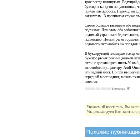
трос всегда натянутым. Ведущий д
буксир, а когда он почувствовал,
прибавить скорость. Переход на д
затянутым. В противном случае ум
Самое большое внимание оба водит
подъемах. При этом оба работают в
ведомый утрачивает бдительность, 
полностью. Нельзя резко тормозит
ведомого автомобиля на порядок н
В буксируемой иномарке всегда ест
буксире рычаг режима должен нах
авто не должна превышать 50 км/ч
автомобили (к примеру, Audi-Quat
или задний мост. Но при вышеуказ
передний мост поднят, можно вклю
имеется.
(голосов: 0)
Уважаемый посетитель, Вы зашли 
Мы рекомендуем Вам зарегистрир
Похожие публикаци