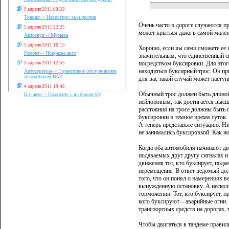
9 апреля 2011 00:58
Тюнинг
Навигатор: за и против
->
Очень часто в дороге случаются п
5 апреля 2011 22:25
может крыться даже в самой мален
Автозвук
Музыка
->
5 апреля 2011 16:13
Хорошо, если вы сами сможете ее 
Ремонт
Покраска авто
->
значительным, что единственный с
посредством буксировки. Для этог
5 апреля 2011 12:55
находиться буксирный трос. Он пр
Автосервисы
Гарантийное обслуживание
->
автомобилей ВАЗ
для вас такой случай может насту
4 апреля 2011 19:48
Обычный трос должен быть длиной 
Б/у авто
Помогите с выбором б/у
->
нейлоновым, так достигается высша
расстояния на тросе должны быть 
буксировки в темное время суток.
А теперь представьте ситуацию. Н
не занимались буксировкой. Как ж
Когда оба автомобиля начинают дв
подаваемых друг другу сигналах и
движения тот, кто буксирует, пода
перемещение. В ответ ведомый дол
того, что он понял о намерениях 
вынужденную остановку. А нескол
торможении. Тот, кто буксирует, п
кого буксируют – аварийные огни.
транспортных средств на дорогах, 
Чтобы двигаться в тандеме правиль