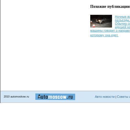
Похожие публикации
Ночные в
разъезды
Обычно с
идущей н
машины говорит о направл
которому она едет.
Авто новости
Советы 
2010 automoskow.ru
|